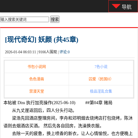
导航
你的位置：
首页
>
都市激情
[现代奇幻] 妖颜 (共45章)
2026-01-04 06:03:11 |
9166人围观 |
评论:
0
书包小说网
7色小说
色色漫画
囚爱（民国H）
禁漫天堂
极品淫乱合集
本帖被 Diss 执行加亮操作(2025-06-10) ##第04章 赌局
从九丈崖返回后，四人分头行动。
梁浩先回酒店整理房间，李舟和邓明烟去烧烤店打包烧烤，陈沐
语则去烟酒店买酒。 然后先各自回房，洗澡换衣服。
去除一天的疲惫，换上喷香的新衣，让人心情愉悦，也方便晚上