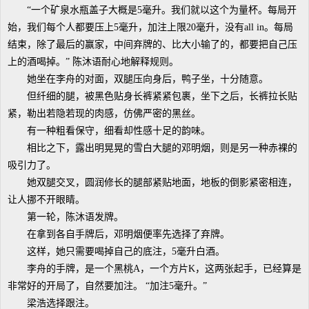
“一个矿泉水瓶盖子大概是5毫升。我们就以这个为量杯。每局开
始，我们每个人都要压上5毫升，加注上限20毫升，没有all in。每局
结束，除了最后的赢家，中间弃牌的、比大小输了的，都要把自己压
上的酒喝掉。” 陈沐语耐心地解释规则。
她坐在李舟的对面，双腿压向身后，鸭子坐，十分随意。
但纤细的腿，被黑色贴身长裤紧紧包裹，坐下之后，长裤拉长贴
紧，勒出若隐若现的肉感，仿佛严密的黑丝。
有一种粗看保守，细看却性感十足的韵味。
相比之下，露出明晃晃的雪白大腿的邓明烟，则是另一种赤裸的
吸引力了。
她双腿交叉，圆润修长的腿部紧贴地面，地板的倒影紧密相连，
让人挪不开眼睛。
第一轮，陈沐语发牌。
在拿到各自手牌后，邓明烟便率先选择了弃牌。
这样，她只需要喝掉自己的底注，5毫升白酒。
李舟的手牌，是一个黑桃A，一个方片K，这两张起手，已经算是
非常好的开局了，自然要加注。 “加注5毫升。”
梁浩选择跟注。