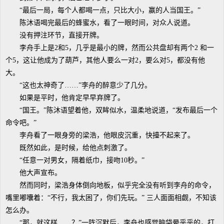
“最后一局，每个人都喝一点，只比大小，赢的人当国王。”
陈沐语喝完最后的蜂蜜水，看了一眼时间，对众人说道。
没有押注环节，直接开牌。
李舟手上是2和5，几乎是最小的牌，然而公共盘却有两个2 和一
个5，这让他成为了葫芦，其他人要么一对2，要么对5，都没有他
大。
“这也太神奇了……”李舟的醉意少了几分。
如果是平时，他肯定早早弃牌了。
“国王。”陈沐语望着他，双眸似水，温柔地说道，“发布最后一个
命令吧。”
李舟看了一眼身旁的梁浩，他眼皮沉重，快擡不起来了。
既然如此，是时候，给他点刺激了。
“任意一对男女，隔着纸巾，接吻10秒。”
他大声宣布。
然而同时，梁浩身体倒向地板，似乎完全没有听到李舟的命令，
嘴里嘟囔着：“不行，我太困了，你们先玩。” 三人面面相觑，不知该
怎么办。
“那，就这样……？”一阵沉默后，李舟也感觉脑袋晕乎乎的，打