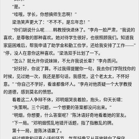
“是。”
“哇哦，学长，你想搞师生恋啊！”
梁浩笑声更大了：“不不不，是忘年恋！”
“你们胡说什么呢……韩教授快退休了。”李舟一脸严肃，“我说的
喜欢，是尊敬的那种喜欢。她对待学生很好，也很照顾我们。知道我
家庭困难后，帮我申请了助学金和勤工俭学，还给我安排了工作——”
“停，没人在意你这种喜欢。”梁浩双手比划了一下。
“怎么？就允许你说妹妹，不允许我说长辈？”李舟质问。
“好好好，你说了算。不过我得提醒你一句，我去你们学院找你的
时候，见过她一次，我还是那句话，我感觉，这个老太太，不怀好
意。” “你自己不学好，看谁都像坏人。”李舟对他质疑一个大学教授
的道德，感到莫名的愤怒。
看着这二人争辩不休，邓明烟哭丧着脸，抱头，仰天长啸：
“失策啊。三个问题，一个想要的答案都没问出来。”
“明烟，你想要，什么答案呢？”陈沐语好奇地看着她的室友。
“下一局。”邓明烟慌乱地错开话题，指了指散乱的牌。
第十一局，是陈沐语赢了。
经过唱歌和问真心话的环节，气氛好像又从开放转向了保守。