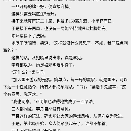
一旦开局的牌不好，便直接弃掉。
这样只需要喝底注5毫升。
接下来就算再玩三十局，也最多150毫升酒，小半杯而已。
于是接下来两局，也没有一局能坚持到把公共牌翻完。
陈沐语停下了洗牌。
她眨了眨眼睛，笑道：“这样就没什么意思了，不如，我们玩点刺
激的？”
这样的话，从她嘴里说出来，真是罕见。
李舟都以为，她是被邓明烟附身了。
“玩什么？”梁浩问。
“加入国王游戏的元素。简单点，每一局的赢家，就是国王，可以
下达一个任意指令，所有人都必须服从。” “好。”梁浩率先鼓掌，“这
个有意思，我喜欢。”
“我也同意。”邓明烟也难得地赞成了一回梁浩。
三人都同意，李舟自然没有意见。
而且这样的玩法，确实能让大家的游戏风格，从保守变为激进。
于是，第七局开始，众人便紧张起来了，谁都不想输。
四人同时坚持到了开牌阶段。