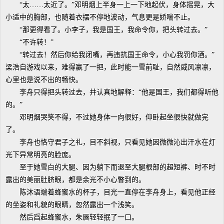
“太……太近了。”邓明烟上半身一上一下地起伏，身体摇晃，大
小适中的胸部，也随着衣摆不停地波动，气息更是娇喘不止。
“那更得看了。小李子，我是国王，我命令你，把头转过去。”
“不许转！”
“转过去！然后你给我闭嘴，再违抗国王命令，小心我罚你酒。”
梁浩自游戏以来，难得赢了一把，此时能一雪前耻，自然威风凛凛，
心里也是说不出的畅快。
李舟只得把头转过去，并认真地解释：“他是国王，我们都得听他
的。”
邓明烟哭笑不得，不过她身体一向很好，仰卧起坐很快就做完
了。
李舟也恪守君子之礼，目不斜视，只看见她因微微沁出汗水在灯
光下异常明亮的脸庞。
至于她雪白的大腿、因为躺下而退至大腿根部的超短裤、时不时
露出的美丽肚脐眼，都是余光不小心瞥到的。
陈沐语端着蜂蜜水的杯子，目光一直停在李舟身上，看见他正经
的坐姿和礼貌的眼睛，忽然露出一个浅笑。
然后舀起蜂蜜水，朱唇轻轻抿了一口。