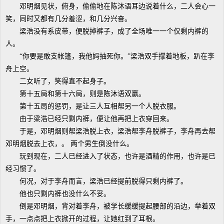
邓明烟见状，俯身，偷偷地在陈沐语耳边说着什么，二人会心一
笑，同时又都有几分羞涩，和几分兴奋。
梁浩没有系皮带，便脱掉裤子，成了全场唯一一个仅剩内裤的
人。
“你要是敢支帐篷，我他妈抽死你。”梁浩双手撑着地板，趴在李
舟上空。
二女听了，笑得直不起身子。
第十五局和第十六局，则是陈沐语双赢。
第十五局的惩罚，是让三人互相帮另一个人脱衣服。
由于梁浩已经只剩内裤，便让他再把上衣穿回来。
于是，邓明烟则帮梁浩脱上衣，梁浩帮李舟脱裤子，李舟再去帮
邓明烟脱去上衣，。 两个男生倒没什么。
玩到现在，二人已经进入了状态，也许是酒精的作用，也许是已
经习惯了。
何况，对于李舟而言，梁浩已经提前脱得只剩内裤了。
他也只剩内裤也没什么不妥。
倒是邓明烟，背对着李舟，被学长缓缓提起腰部的沿边，举着双
手，一点点把上衣掀开的过程，让她红到了耳根。