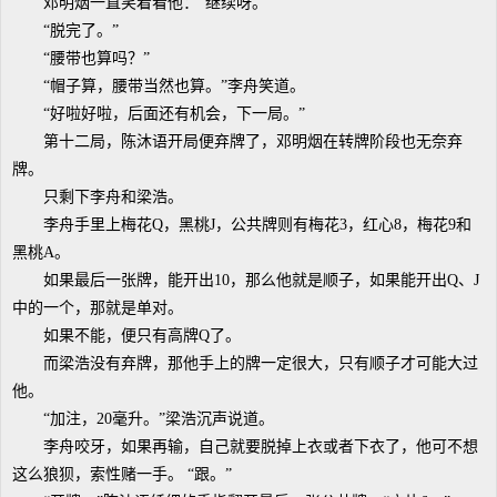
邓明烟一直笑着看他：“继续呀。”
“脱完了。”
“腰带也算吗？”
“帽子算，腰带当然也算。”李舟笑道。
“好啦好啦，后面还有机会，下一局。”
第十二局，陈沐语开局便弃牌了，邓明烟在转牌阶段也无奈弃
牌。
只剩下李舟和梁浩。
李舟手里上梅花Q，黑桃J，公共牌则有梅花3，红心8，梅花9和
黑桃A。
如果最后一张牌，能开出10，那么他就是顺子，如果能开出Q、J
中的一个，那就是单对。
如果不能，便只有高牌Q了。
而梁浩没有弃牌，那他手上的牌一定很大，只有顺子才可能大过
他。
“加注，20毫升。”梁浩沉声说道。
李舟咬牙，如果再输，自己就要脱掉上衣或者下衣了，他可不想
这么狼狈，索性赌一手。 “跟。”