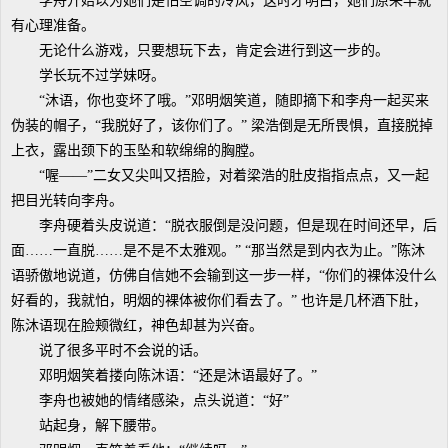
李舟开始以为她们是怕空调的冷风，这时才明白，她们原来早就
有心理准备。
无论什么游戏，只要想玩下去，肯定会进行到这一步的。
学长玩不过学妹呀。
“沐语，你也变坏了哦。”邓明烟笑道，随即摘下和李舟一起买来
伪装的帽子，“我脱好了，该你们了。” 梁浩倒是无所畏惧，直接脱掉
上衣，露出颈下的玉坠和软绵绵的胸膛。
“喔——”二女又尖叫又捂脸，对着梁浩的肚皮指指点点，又一起
把目光转向李舟。
李舟硬着头皮说道：“脱衣服倒是没问题，但是现在时间还早，后
面……一直脱……是不是不太雅观。” “那当然是到内衣为止。”陈沐
语骄傲地说道，仿佛自信她不会输到这一步一样，“你们的裸体没什么
好看的，我就怕，明烟的裸体被你们看去了。” 也许是几杯酒下肚，
陈沐语现在脸颊微红，神色却甚为兴奋。
说了很多平时不会说的话。
邓明烟笑着搂向陈沐语：“还是沐语最好了。”
李舟也被她的情绪感染，点头说道：“好”
站起身，解下腰带。