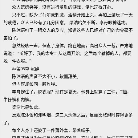
众人嬉嬉笑笑，没有进行羞耻的游戏，倒也玩得开心。
只不过，缺少了荷尔蒙刺激，酒精开始上头，再加上游玩了一天
的疲倦，众人已经有了几分困意。 梁浩哈欠不断，李舟眼神迷糊。
陈沐语扫了一眼众人的反应，知道这些人已经对自己的命令毫不
害怕了。
忽然轻咳一声，伸直了身体，跪在地面，高出众人一截，严肃地
说道： “听好了，我的命令：从这局开始，之后每个输掉的人，都要
脱一件衣服。”
##第05章 沉醉
陈沐语的声音不大不小，软而甜美。
但内容却如同一颗炸弹。
李舟愣住了，脱衣服？现在是夏天，他身上就穿了三件，T恤，
牛仔裤和内裤。
梁浩也是如此。
反观陈沐语和邓明烟，这二人洗澡之后，反而比旅游时穿得更多
了。
每个人身上还披了一件薄外套，带着帽子。