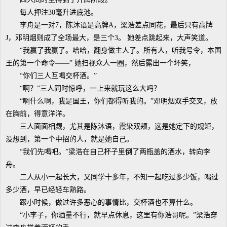
每人押注30毫升进底池。
李舟是一对7，陈沐语是高牌A，梁浩差点同花，最后只有高牌
J，邓明烟则成了全场最大，是三个3。 她差点跳起来，大声笑道。
“我赢了我赢了。哈哈，翻身做主人了。所有人，听我号令，本国
王的第一个命令——” 她扫视众人一圈，然后露出一个坏笑，
“你们三人互喝交杯酒。”
“啊？”三人同时惊呼，一上来就玩这么大吗？
“啊什么啊，我是国王，你们都得听我的。”邓明烟双手交叉，放
在胸前，得意洋洋。
三人面面相觑，尤其是陈沐语，霞染双颊，这是她定下的规矩，
没想到，第一个中招的人，就是她自己。
“我们先喝吧。”梁浩在自己杯子里倒了两瓶盖的酒水，转向李
舟。
二人从小一起长大，又同学十多年，不知一起吃过多少饭，喝过
多少酒，早已经轻车熟路。
跟小时候，做过许多恶心的事情比，交杯酒也不算什么。
“小李子，你酒量不行，就早点休息，这里有你浩哥呢。”梁浩穿