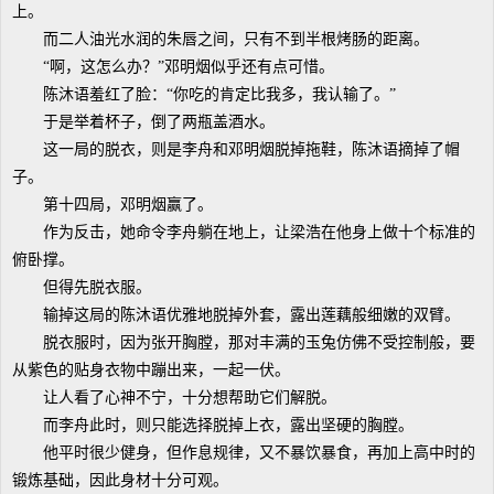
上。
而二人油光水润的朱唇之间，只有不到半根烤肠的距离。
“啊，这怎么办？”邓明烟似乎还有点可惜。
陈沐语羞红了脸：“你吃的肯定比我多，我认输了。”
于是举着杯子，倒了两瓶盖酒水。
这一局的脱衣，则是李舟和邓明烟脱掉拖鞋，陈沐语摘掉了帽
子。
第十四局，邓明烟赢了。
作为反击，她命令李舟躺在地上，让梁浩在他身上做十个标准的
俯卧撑。
但得先脱衣服。
输掉这局的陈沐语优雅地脱掉外套，露出莲藕般细嫩的双臂。
脱衣服时，因为张开胸膛，那对丰满的玉兔仿佛不受控制般，要
从紫色的贴身衣物中蹦出来，一起一伏。
让人看了心神不宁，十分想帮助它们解脱。
而李舟此时，则只能选择脱掉上衣，露出坚硬的胸膛。
他平时很少健身，但作息规律，又不暴饮暴食，再加上高中时的
锻炼基础，因此身材十分可观。