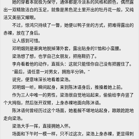
她的穿着本就极为保守，通体都是冷淡系的风格和颜色，偶然露
出一双精致洁白的玉足，就像是黑色泥土里开出的牡丹花一般，又纯
洁又美丽又耀眼。
不过，惊鸿只持续了一瞥，她便以鸭子坐的方式，把难得露出的
赤裸，放在了身后。
让人感到可惜。
邓明烟则是豪爽地脱掉薄外套，露出贴身的T恤和小蛮腰。
梁浩想了想，也学自己女朋友，把拖鞋扔了。
李舟看着他的动作，直摇头：这就只能怪你自己没有把握住了。
“最后，请任意一对男女，拥抱半分钟。”
说完，便意味深长地看着梁浩。
邓明烟一听，瞬间起身，来到陈沐语身后，推搡着她上前。
作为三人中唯一的男性，梁浩很自觉地站起来，偷偷给李舟竖了
个大拇指，然后张开双臂，上身赤裸地面向陈沐语。
陈沐语何曾经历过这个场面，她羞赧不堪地站起身，踉踉跄跄地
走向梁浩。
梁浩大手一挥，直接拥她入怀。
场面和下午时一模一样，只不过这次，梁浩上身赤裸，更显得刺