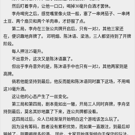
然后盯着李舟，让他一口口，喝掉30毫升白酒才罢休。
李舟喝完之后，感觉嘴里像火烧一般，塞了一串烤茄子、一串烤
土豆、两个扇贝和两个羊肉串，才舒服了点。
第二局，李舟在三张公共牌开启后，只有一对2，其他三家还
在，便识趣地弃牌了。 邓明烟、陈沐语、梁浩，三人都坚持到了开牌
阶段。
每人押注25毫升。
不出意外，这次又是陈沐语赢了。
但出乎李舟意外的是，陈沐语手中也只有一对2，其他两家则是
高牌。
倘若他能坚持到最后，他反而能和陈沐语同时赢下这场，不用喝
这10毫升酒。
这让他的心态产生了一丝变化。
第三局和第四局，剧本竟如出一辙，开局三人同时弃牌，李舟坚
持到最后，莫名其妙地赢了下来，连公共牌都没看。
这四局过后，众人已经渐渐开始明白这个游戏该怎么玩了。
因为没有筹码，胜者没有累积优势，而如果一直跟注，到最后却
输掉了，则要喝很多的酒。 因此，大家开始逐渐倾向于保守的玩法。