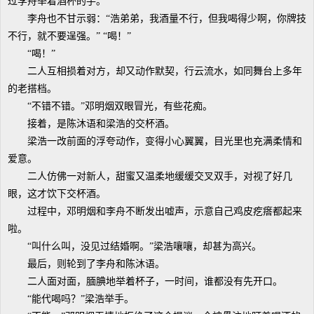
过李舟举着酒杯的手。
李舟也不甘示弱：“浩弟弟，我酒量不行，但我喝得少啊，你牌技
不行，就不要逞强。” “喝！”
“喝！”
二人互相损着对方，却又动作默契，行云流水，如同舞台上多年
的老搭档。
“不错不错。”邓明烟双眼冒光，有些花痴。
接着，是陈沐语和梁浩的交杯酒。
梁浩一改前面的浮夸动作，变得小心翼翼，目光里也充满柔情和
爱意。
二人仿佛一对新人，甜蜜又温柔地缓缓交叉双手，对视了好几
眼，这才饮下交杯酒。
过程中，邓明烟和李舟不断发出嘘声，示意自己鸡皮疙瘩都起来
啦。
“叫什么叫，没见过结婚啊。”梁浩嚷嚷，却甚为高兴。
最后，则轮到了李舟和陈沐语。
二人面对面，腼腆地举着杯子，一时间，谁都没有先开口。
“能代喝吗？”梁浩举手。