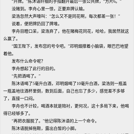
“开牌。”陈沐语纤细的手指翻开最后一张公共牌，“方片6。”
没赌到。李舟心里一惊，正要弃牌认输。
梁浩忽然大声嚎叫：“怎么又不是同花啊，每次都差一张！”
说着，便把牌扔回了牌堆。
李舟目瞪口呆，梁浩弃了，他在赌梅花同花，哈哈，我居然就这
么赢了。
“国王陛下，发布您的号令吧。”邓明烟撑着小脑袋，眼巴巴地望
着他。
发布什么命令呢？
李舟想起了此行的目的。
“先把酒喝了。”
陈沐语喝了5毫升白酒，邓明烟喝了10毫升白酒，梁浩则一瓶盖
一瓶盖地往酒杯里倒，数到后面，自己也忘了多少，感觉差不多够
了，直接一口闷。
李舟也不计较，喝酒本就是陪衬，更何况，这十多局下来，他喝
得已经够多了。
“再把衣服脱了。”他记得陈沐语的上一个命令。
陈沐语脱掉拖鞋，露出白皙的小脚。