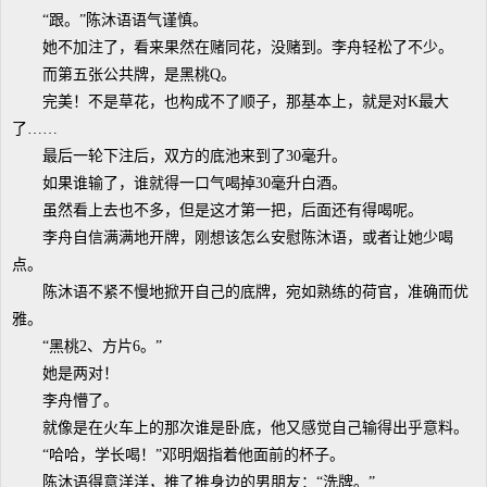
“跟。”陈沐语语气谨慎。
她不加注了，看来果然在赌同花，没赌到。李舟轻松了不少。
而第五张公共牌，是黑桃Q。
完美！不是草花，也构成不了顺子，那基本上，就是对K最大
了……
最后一轮下注后，双方的底池来到了30毫升。
如果谁输了，谁就得一口气喝掉30毫升白酒。
虽然看上去也不多，但是这才第一把，后面还有得喝呢。
李舟自信满满地开牌，刚想该怎么安慰陈沐语，或者让她少喝
点。
陈沐语不紧不慢地掀开自己的底牌，宛如熟练的荷官，准确而优
雅。
“黑桃2、方片6。”
她是两对！
李舟懵了。
就像是在火车上的那次谁是卧底，他又感觉自己输得出乎意料。
“哈哈，学长喝！”邓明烟指着他面前的杯子。
陈沐语得意洋洋，推了推身边的男朋友：“洗牌。”