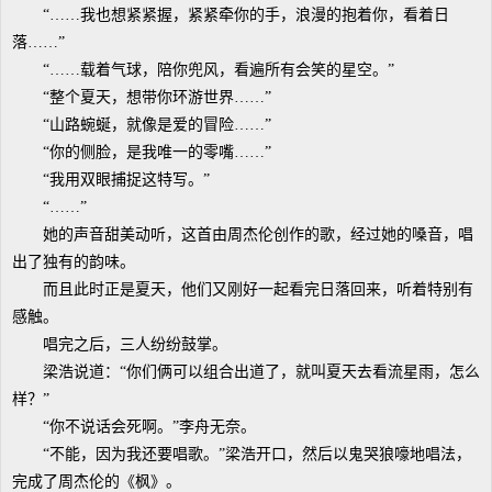
“……我也想紧紧握，紧紧牵你的手，浪漫的抱着你，看着日
落……”
“……载着气球，陪你兜风，看遍所有会笑的星空。”
“整个夏天，想带你环游世界……”
“山路蜿蜒，就像是爱的冒险……”
“你的侧脸，是我唯一的零嘴……”
“我用双眼捕捉这特写。”
“……”
她的声音甜美动听，这首由周杰伦创作的歌，经过她的嗓音，唱
出了独有的韵味。
而且此时正是夏天，他们又刚好一起看完日落回来，听着特别有
感触。
唱完之后，三人纷纷鼓掌。
梁浩说道：“你们俩可以组合出道了，就叫夏天去看流星雨，怎么
样？”
“你不说话会死啊。”李舟无奈。
“不能，因为我还要唱歌。”梁浩开口，然后以鬼哭狼嚎地唱法，
完成了周杰伦的《枫》。