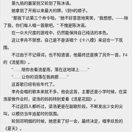
第九局的赢家则又轮到了陈沐语。
她拿到了开局以来最大的牌，5到9的顺子。
“那我下达第三个命令啦。”她不好意思地笑笑，“我想想，——除
了我，你们每人唱一首歌吧。” 不愧是陈沐语。
在一众大尺度的游戏中，仍然能保持自己纯洁的本色。
这让李舟不禁想，自己是不是该唱个《十八摸》来迎合一下氛
围。
不过由于不记得词，也不知道谱，他最终还是换了另外一首，F4
的《流星雨》。
“……陪你去看流星雨，落在这地球上……”
“……让你的泪落在我肩膀……”
这首歌已经有些年代了。
李舟会唱的歌本来就不多，他会这首，主要还是小学时候，在梁
浩家做作业时，梁浩的妈妈特别爱看《流星花园》。
不过这四人都听过，梁浩更是在副歌阶段，不断发出少女的尖
叫，以模仿当年追星时的氛围。
轮到邓明烟的时候，她思索了好一会，最终决定，唱李玖哲的
《夏天》。