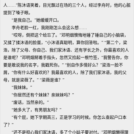
人……”陈沐语笑着，目光飘过在场的三个人，经过李舟时，他的心脏
提到了嗓子眼。
“是我自己。”她缓缓开口。
李舟老脸一红，我刚刚怎么会这么想……
“哎呀，倒把这个给忘了。”邓明烟懊悔地锤了锤自己的小脑袋，
又揉了揉沐语的脸蛋，“小沐语真聪明，算你回答啦。” “第二个，梁
浩，除了父母、你自己、我们家沐语、还有学长之外，你最喜欢的人
是谁呢？”邓明烟掰着手指头，忽然又捡起一根竹签，“我警告你，你
要是敢说我的名字，我戳死你。” “别自作多情好么？”梁浩一脸不
屑，“你有什么好喜欢的？我最喜欢的人，除了我们家沐语，我的父
母，就是梁薇了。” “梁薇是谁？”
“我妹妹。”
“你居然还有个妹妹？亲妹妹吗？”
“废话，当然亲的。”
“她多大了，有男朋友吗？”
“有个屁，她下学期高三，正是学习的时候。你怎么查起户口本
了？”
“还不是担心我们家沐语，多了个小姑子要对付。”邓明烟懒得理