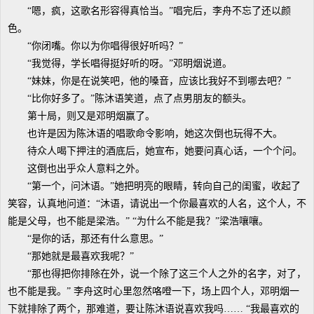
“嗯，疯，这歌名形容得真恰当。”唱完后，李舟不忘了还以颜
色。
“你闭嘴。你以为你唱得很好听吗？”
“我觉得，学长唱得挺好听的呀。”邓明烟说道。
“妹妹，你是在说笑吧，他的嗓音，应该比我好不到哪去吧？”
“比你好多了。”陈沐语笑道，点了点男朋友的额头。
第十局，则又是邓明烟赢了。
也许是因为陈沐语的唱歌命令影响，她这次倒也玩得不大。
待众人喝下押注的酒底后，她宣布，她要问真心话，一个个问。
这倒也出乎众人意料之外。
“第一个，问沐语。”她把明亮的眼睛，转向自己的闺蜜，收起了
笑容，认真地问道：“沐语，请说出一个你最喜欢的人名，这个人，不
能是父母，也不能是梁浩。” “为什么不能是我？”梁浩嚷嚷。
“是你的话，那还有什么意思。”
“那她就是最喜欢我呢？”
“那也得把你排除在外，说一个除了这三个人之外的名字，对了，
也不能是我。” 李舟这时心里忽然咯噔一下，场上四个人，邓明烟一
下就排除了两个，那难道，要让陈沐语说喜欢我吗…… “我最喜欢的