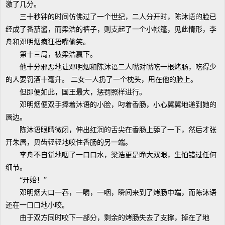
激了几分。
三十秒钟的时间仿佛过了一个世纪，二人分开时，陈沐语的脸已
经成了番茄酱，而梁浩的裤子，则支起了一个小帐篷，见此情形，李
舟和邓明烟疯狂捂嘴偷笑。
第十三局，被梁浩赢下。
他十分邪恶地让邓明烟和陈沐语二人嘴对嘴吃一根烤肠，吃得少
的人要罚酒十毫升。 二女一人扔了一个枕头，甩在他的脸上。
但即便如此，国王最大，惩罚照样进行。
邓明烟便双手捧着沐语的小脸，叼着香肠，小心翼翼地递到她的
唇边。
陈沐语眼睛微闭，伸出红润的舌尖在香肠上舔了一下，然后才张
开朱唇，贝齿轻轻地咬住香肠的另一端。
李舟不自觉地咽了一口口水，梁浩更是睁大双眼，生怕错过任何
细节。
“开始！”
邓明烟大口一吞，一嚼，一咽，瞬间来到了烤肠中端，而陈沐语
还在一口口地小咬。
由于双方同时咬下一部分，剩余的烤肠失去了支撑，掉在了地