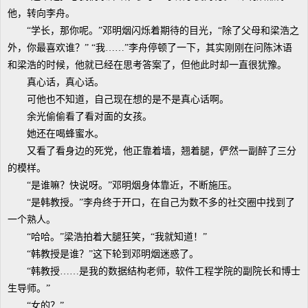
他，转向李舟。
“学长，那你呢。”邓明烟闪烁着期待的目光，“除了父母和梁浩之
外，你最喜欢谁？” “我……”李舟停顿了一下，其实刚刚在问陈沐语
和梁浩的时候，他就已经在思考答案了，但他此时却一直很犹豫。
真心话，真心话。
可他也不知道，自己现在想的是不是真心话啊。
余光偷偷看了看对面的女孩。
她还在喝蜂蜜水。
又看了看身边的死党，他正靠着墙，翘着腿，俨然一副醉了三分
的模样。
“是谁嘛？快说呀。”邓明烟身体靠近，不断施压。
“是韩教授。”李舟终于开口，在自己为数不多的社交圈中找到了
一个熟人。
“哈哈。”梁浩拍着大腿狂笑，“我就知道！”
“韩教授是谁？”这下轮到邓明烟迷惑了。
“韩教授……是我的数据结构老师，软件工程学院的副院长和博士
生导师。”
“女的？”