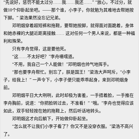
“先说好，惩罚不能太过分……我……我还……” “放心，不过分，就
做10个仰卧起坐吧。——那个谁，小李子，你就勉为其难地去帮她按
下脚。” 梁浩果然没忘记兄弟。
邓明烟穿着超短裤和拖鞋，要帮她按脚，就得面对面跪着，身体
和她赤裸的大腿近距离接触…… 这对任何一个男人来说，都是一种福
利和殊荣。
只有李舟觉得，这是要他死。
“这……不太好吧？”李舟嗫嚅道。
“不用，我自己一个人能做！”邓明烟也帅气地挥手。
“那也要李舟帮忙。别忘了，朕是国王！”梁浩大声呵斥，“小李
子，给我上！” 一声令下，小李子便只能乖乖起身，来到邓明烟身
前。
邓明烟平日大大咧咧，此时却极为害羞，一手捂着脸，一手推在
李舟胸前，说道：“你把脸转过去，不准看！” “哦。”李舟也觉得应该
如此，双手轻轻按在她的拖鞋上，然后听话地转头。
邓明烟这才向后躺下，开始做仰卧起坐。
“怎么就不让我们小李子看了？你又不是没穿衣服。”梁浩不高兴
了。