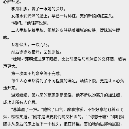
心醉神迷。
李舟壮胆，瞥了一眼她的脸颊。
女孩水润光泽的脸上，早已一片绯红，宛如新娘的红盖头。
“喝吧。”他轻声说道。
二人手腕贴着手腕，细腻的皮肤粘着细腻的皮肤，暧昧滋生暧
昧。
互相仰头，一饮而尽。
然后徐徐地错开，回到原位。
“哇哦~”邓明烟过足了眼瘾，比此前梁浩与陈沐语的交杯酒，起哄
声更大。
第一次国王的命令终于完成。
每个人心里都得到了不同程度的满足，酒精下腹，更是让人心荡
漾开来。
游戏继续，第八局的赢家则是梁浩，他不断以20毫升的加注额，
成功让所有人弃牌。
“总算赢了一把。”他松了口气，摩拳擦掌，不怀好意地盯着邓明
烟，嘿嘿笑道，“刚才是谁要我们喝交杯酒的。” “你想干嘛？”邓明烟
随手从身后的床上拉下一个枕头，抱在怀里，害怕地向后挪动屁股，