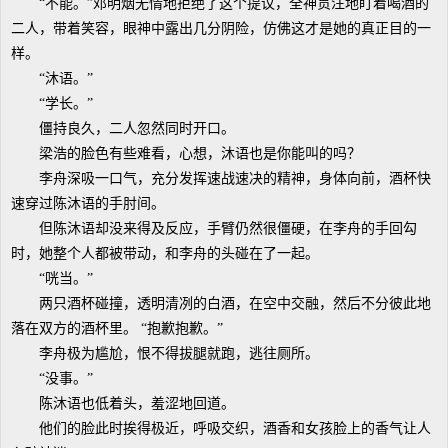
“不能。”邓明烟无情地拒绝了这个提议，全神贯注地盯着喝酒的
二人，带着笑容，眼神中露出几分阴险，仿佛这才是她的真正目的一
样。
“沐语。”
“学长。”
僵持良久，二人忽然同时开口。
梁浩的脸色有些难看，心想，沐语也是你能叫的吗？
李舟深吸一口气，充分发挥速战速决的精神，身体向前，酒杯快
速穿过陈沐语的手肘间。
但陈沐语却没来得及反应，手臂仍然很僵硬，在李舟的手回勾
时，她整个人都被带动，和李舟的头碰在了一起。
“咣当。”
两只酒杯碰撞，透明清冽的白酒，在空中交融，然后不分彼此地
落在双方的酒杯里。 “抱歉抱歉。”
李舟极为尴尬，恨不得拔腿就跑，逃往厕所。
“没事。”
陈沐语也低着头，羞涩地回道。
他们的脸此时挨得极近，呼吸交织，酒香和女孩脸上的香气让人