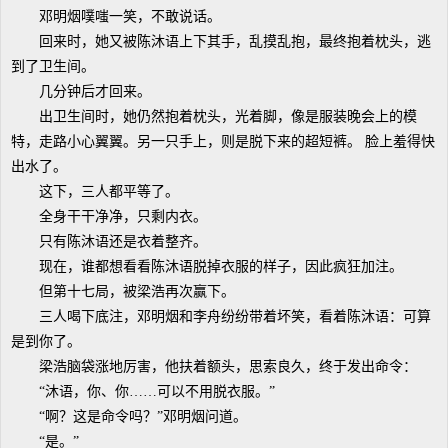
邓明烟噗嗤一笑，不敢说话。
回来时，她又被陈沐语上下其手，乱摸乱抱，最终抱着枕头，逃
到了卫生间。
几分钟后才回来。
出卫生间时，她仍然抱着枕头，光着脚，像是服装晚会上的模
特，走路小心翼翼。另一只手上，则是脱下来的超短裤。 脸上羞得快
出水了。
这下，三人都平等了。
全身干干净净，只剩内衣。
只有陈沐语还是衣着整齐。
现在，谁都想看看陈沐语脱掉衣服的样子，因此疯狂加注。
但第十七局，被梁浩再次赢下。
三人喝下底注，邓明烟和李舟纷纷带着坏笑，看着陈沐语：可算
是到你了。
梁浩脑袋涨地厉害，他扶着额头，思索良久，终于发出命令：
“沐语，你、你……可以不用脱衣服。”
“啊？这是命令吗？”邓明烟问道。
“是。”