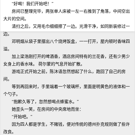
“好喝！我们开始吧！”
房间已整理完毕，两张单人床被一左一右推到了角落，中间空出
大片的空间。
清扫之后，又用毛巾细细擦了一边。光滑干净，如同新装修过一
边。
邓明烟从袋子里摆出八个烧烤饭盒，一一打开，屋内顿时香味四
溢。
加上梁浩刚打开的啤酒香，酒店房间特有的兰花香，还有少男少
女身上的香水味。 荷尔蒙的气息开始扩散。
游戏正式开始之前，陈沐语忽然想起了什么，跑回了自己的房
间。
等到再回来时，手里端着一个玻璃杯，里面是明黄色的液体和一
个勺子。
“抱歉久等了，忽然想喝点蜂蜜水。”
她歪头一笑，在房间的中央席地而坐：
“开始吧。”
因为四人都是学生，不赌钱，便对传统的德州扑克规则做了些许
改良。