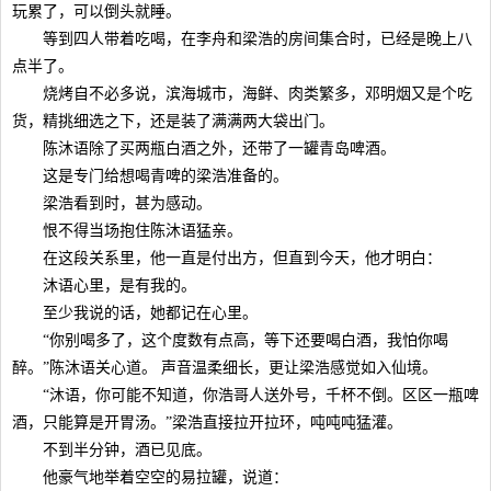
玩累了，可以倒头就睡。
等到四人带着吃喝，在李舟和梁浩的房间集合时，已经是晚上八
点半了。
烧烤自不必多说，滨海城市，海鲜、肉类繁多，邓明烟又是个吃
货，精挑细选之下，还是装了满满两大袋出门。
陈沐语除了买两瓶白酒之外，还带了一罐青岛啤酒。
这是专门给想喝青啤的梁浩准备的。
梁浩看到时，甚为感动。
恨不得当场抱住陈沐语猛亲。
在这段关系里，他一直是付出方，但直到今天，他才明白：
沐语心里，是有我的。
至少我说的话，她都记在心里。
“你别喝多了，这个度数有点高，等下还要喝白酒，我怕你喝
醉。”陈沐语关心道。 声音温柔细长，更让梁浩感觉如入仙境。
“沐语，你可能不知道，你浩哥人送外号，千杯不倒。区区一瓶啤
酒，只能算是开胃汤。”梁浩直接拉开拉环，吨吨吨猛灌。
不到半分钟，酒已见底。
他豪气地举着空空的易拉罐，说道：