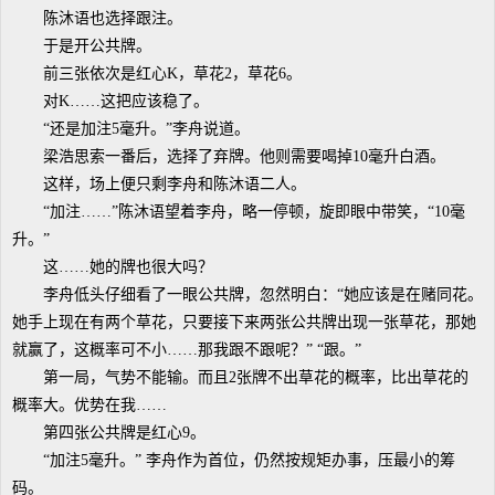
陈沐语也选择跟注。
于是开公共牌。
前三张依次是红心K，草花2，草花6。
对K……这把应该稳了。
“还是加注5毫升。”李舟说道。
梁浩思索一番后，选择了弃牌。他则需要喝掉10毫升白酒。
这样，场上便只剩李舟和陈沐语二人。
“加注……”陈沐语望着李舟，略一停顿，旋即眼中带笑，“10毫
升。”
这……她的牌也很大吗？
李舟低头仔细看了一眼公共牌，忽然明白：“她应该是在赌同花。
她手上现在有两个草花，只要接下来两张公共牌出现一张草花，那她
就赢了，这概率可不小……那我跟不跟呢？” “跟。”
第一局，气势不能输。而且2张牌不出草花的概率，比出草花的
概率大。优势在我……
第四张公共牌是红心9。
“加注5毫升。” 李舟作为首位，仍然按规矩办事，压最小的筹
码。