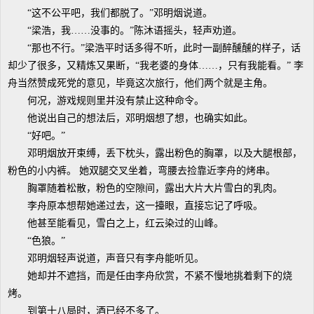
“这不公平吧，我们都脱了。”邓明烟说道。
“梁浩，我……没事的。”陈沐语摇头，轻声劝道。
“那也不行。”梁浩平时话多得不听，此时一副醉醺醺的样子，话
却少了很多，又精炼又果断，“我老婆的身体……，只有我能看。” 李
舟当然赞成死党的意见，毕竟这次旅行，他们两个就是主角。
何况，游戏规则里并没有禁止这种命令。
他说出自己的想法后，邓明烟想了想，也确实如此。
“好吧。”
邓明烟放开束缚，丢下枕头，露出粉色的胸罩，以及大腿根部，
粉色的小内裤。 她双腿交叉坐着，弯腰去捡靠近李舟的烤串。
胸罩随着松散，粉色的空隙间，露出大片大片雪白的乳肉。
李舟原本想帮她递过去，这一擡眼，直接忘记了呼吸。
他甚至能看见，雪白之上，红云染过的山峰。
“色狼。”
邓明烟轻声说道，声音只有李舟能听见。
她却并不遮挡，而是任由李舟欣赏，不紧不慢地挑着剩下的烧
烤。
到第十八局时，酒已经不多了。