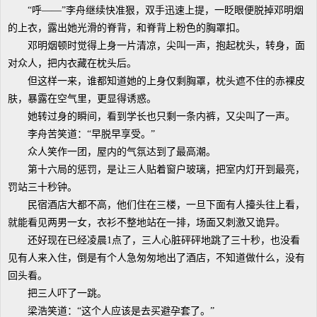
“呼——”李舟继续快准狠，双手迅速上提，一眨眼便脱掉邓明烟
的上衣，露出她光滑的脊背，和脊背上粉色的胸罩扣。
邓明烟顿时觉得上身一片清凉，尖叫一声，抱起枕头，转身，面
对众人，把内衣藏在枕头后。
但这样一来，谁都知道她的上身仅剩胸罩，枕头遮不住的赤裸皮
肤，暴露在空气里，更显得诱惑。
她转过身的瞬间，看到学长也只剩一条内裤，又尖叫了一声。
李舟苦笑道：“早脱早享受。”
众人笑作一团，屋内的气氛达到了最高潮。
第十六局的惩罚，是让三人贴着窗户玻璃，把室内灯开到最亮，
罚站三十秒钟。
民宿酒店大都不高，他们住在三楼，一旦下面有人擡头往上看，
就能看见两男一女，衣衫不整地站在一排，场面又刺激又诡异。
还好现在已经凌晨1点了，三人心脏砰砰地跳了三十秒，也没看
见有人来入住，倒是有个人急匆匆地出了酒店，不知道做什么，没有
回头看。
把三人吓了一跳。
梁浩笑道：“这个人应该是去买避孕套了。”